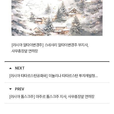
[러시아 알타이변경주] 스네사리 알타이변경주 부지사,
사무총장앞 연하장
NEXT
[러시아 타타르스탄공화국] 미눌리나 타타르스탄 투자개발청장, 사무총장 앞 「 SPROUTS 중-러 비즈니스 포럼」 초청장
PREV
[러시아 톰스크주] 마주르 톰스크주 지사, 사무총장앞 연하장