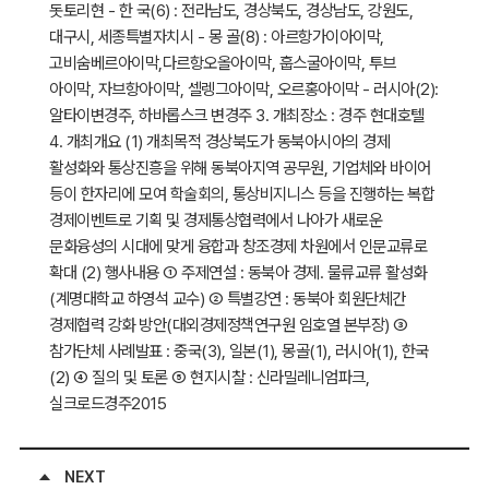
돗토리현 - 한 국(6) : 전라남도, 경상북도, 경상남도, 강원도,
대구시, 세종특별자치시 - 몽 골(8) : 아르항가이아이막,
고비숨베르아이막,다르항오올아이막, 훕스굴아이막, 투브
아이막, 자브항아이막, 셀렝그아이막, 오르홍아이막 - 러시아(2):
알타이변경주, 하바롭스크 변경주 3. 개최장소 : 경주 현대호텔
4. 개최개요 (1) 개최목적 경상북도가 동북아시아의 경제
활성화와 통상진흥을 위해 동북아지역 공무원, 기업체와 바이어
등이 한자리에 모여 학술회의, 통상비지니스 등을 진행하는 복합
경제이벤트로 기획 및 경제통상협력에서 나아가 새로운
문화융성의 시대에 맞게 융합과 창조경제 차원에서 인문교류로
확대 (2) 행사내용 ① 주제연설 : 동북아 경제․ 물류교류 활성화
(계명대학교 하영석 교수) ② 특별강연 : 동북아 회원단체간
경제협력 강화 방안(대외경제정책연구원 임호열 본부장) ③
참가단체 사례발표 : 중국(3), 일본(1), 몽골(1), 러시아(1), 한국
(2) ④ 질의 및 토론 ⑤ 현지시찰 : 신라밀레니엄파크,
실크로드경주2015
NEXT