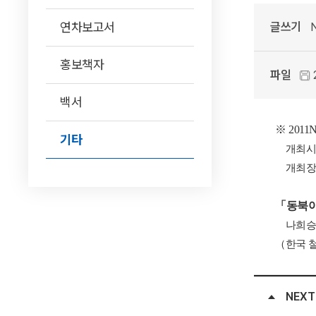
연차보고서
글쓰기
N
홍보책자
파일
백서
※ 201
기타
개최시기:
개최장소
「동북아
나희승
（한국 
NEXT