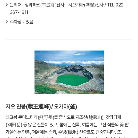
문의처 : 싱와히코(志波彦)신사・시오가마(鹽竈)신사 / TEL 022-
367-1611
주차장：있음
자오 연봉(蔵王連峰)/ 오카마(釜)
최고봉 쿠마노타케(熊野岳)를 중심으로 지조산(地蔵山), 갓타다케
(刈田岳) 등 많은 산들이 있고, 봄에는 신록, 여름에는 고산 식물의 꽃 밭,
가을에는 단풍, 겨울에는 스키, 수빙(樹氷) 산으로도 친숙합니다. 또,