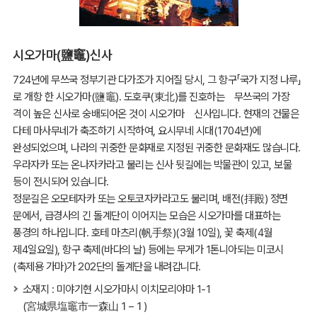
시오가마(鹽竈)신사
724년에 무쓰국 정부기관 다가조가 지어질 당시, 그 항구「국가 지정 나루」
로 개항 한 시오가마(鹽竈). 도호쿠(東北)를 진호하는 무쓰국의 가장
격이 높은 신사로 숭배되어온 것이 시오가마 신사입니다. 현재의 건물은
다테 마사무네가 축조하기 시작하여, 요시무네 시대(1704년)에
완성되었으며, 나라의 귀중한 문화재로 지정된 귀중한 문화재도 많습니다.
우라자카 또는 온나자카라고 불리는 신사 뒷길에는 박물관이 있고, 보물
등이 전시되어 있습니다.
정문길은 오모테자카 또는 오토코자카라고도 불리며, 배전(拝殿) 정면
문에서, 급경사의 긴 돌계단이 이어지는 모습은 시오가마를 대표하는
풍경의 하나입니다. 호테 마츠리(帆手祭)(3월 10일), 꽃 축제(4월
제4일요일), 항구 축제(바다의 날) 등에는 무게가 1톤니아되는 미코시
(축제용 가마)가 202단의 돌계단을 내려갑니다.
소재지 : 미야기현 시오가마시 이치모리야마 1-1
(宮城県塩竈市一森山１−１)