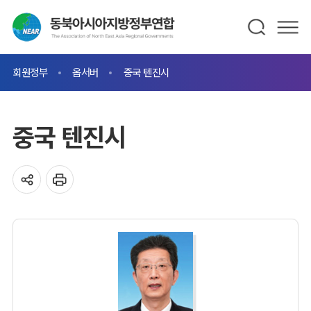
회원정부
옵서버
중국 텐진시
중국 텐진시