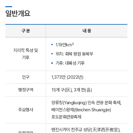
일반개요
구 분
내 용
1.19만㎢
지리적 특성 및
위치: 화북 평원 동북부
기후
기후: 대륙성 기후
인구
1,373만 (2022년)
행정구역
15개 구(区), 3개 현(县)
양류칭(Yangliuqing) 민속 관광 문화 축제,
주요행사
베이천스왕제(Beichen Shuangjie)
포도문화관광축제
톈진시카이 천주교 성당(天津西开教堂),