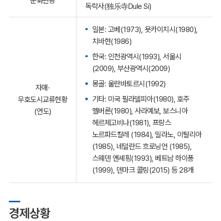
문화관광
독락사(独乐寺Dule Si)
일본: 고베(1973), 욧카이치시(1980),
치바현(1986)
한국: 인천광역시(1993), 서울시
(2009), 부산광역시(2009)
몽골: 울란바토르시(1992)
자매·
기타: 미국 필라델피아(1980), 호주
우호도시교류현황
멜버른(1980), 사라예보, 보스니아
(연도)
헤르체고비나(1981), 프랑스
노르파드칼레 (1984), 밀라노, 이탈리아
(1985), 네덜란드 흐로닝언 (1985),
스웨덴 옌셰핑(1993), 베트남 하이퐁
(1999), 덴마크 콜링(2015) 등 28개
경제상황