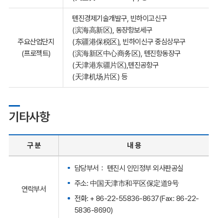
톈진경제기술개발구, 빈하이고신구
(滨海高新区), 동쟝항보세구
주요산업단지
(东疆港保税区), 빈하이신구 중심상무구
(프로젝트)
(滨海新区中心商务区), 톈진항동쟝구
(天津港东疆片区),톈진공항구
(天津机场片区) 등
기타사항
구 분
내 용
담당부서： 톈진시 인민정부 외사판공실
주소: 中国天津市和平区保定道9号
연락부서
전화: + 86-22-55836-8637(Fax: 86-22-
5836-8690)