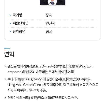
국가명
중국
회원단체명
톈진시
단체장명
장궁
연혁
톈진은 명나라(明朝Ming Dynasty)영락제(永乐皇帝Wing Loh
emperor)때 '천자의 나루'라는 뜻에서 붙여진 이름.
수나라(隋朝Sui Dynasty)때 경항대운하(京杭大运河Beijing-
Hangzhou Grand Canal) 완공 이후 톈진 항구를 통해 남쪽 지역으로
식량을 비롯한 각종 물자 수송.
허베이성의 성도(省都)였으나 1967년 직할시로 승격.