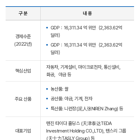
구 분
내 용
GDP：16,311.34 억 위안（2,363.62억
달러）
경제수준
(2022년)
GDP：16,311.34 억 위안（2,363.62억
달러）
자동차, 기계설비, 마이크로전자, 통신설비,
핵심산업
화공，야금 등
농산품: 쌀
공산품: 야금, 기계, 전자
주요 산품
특산품: 니런장(泥人张NIREN Zhang) 등
톈진 타이다 홀딩스 (天津泰达TEDA
대표기업
Investment Holding CO.,LTD), 톈스리 그룹
(天士力TASLY Group) 등