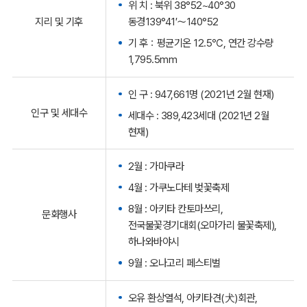
위 치 : 북위 38°52~40°30
동경139°41′～140°52
지리 및 기후
기 후：평균기온 12.5℃, 연간 강수량
1,795.5mm
인 구 : 947,661명 (2021년 2월 현재)
인구 및 세대수
세대수 : 389,423세대 (2021년 2월
현재)
2월 : 가마쿠라
4월 : 가쿠노다테 벚꽃축제
8월 : 아키타 칸토마쓰리,
문화행사
전국불꽃경기대회(오마가리 불꽃축제),
하나와바야시
9월 : 오나고리 페스티벌
오유 환상열석, 아키타견(犬)회관,