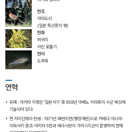
현조
야마도리
(일본 특산종의 꿩)
현화
머위의
어린 꽃줄기
현어
도루묵
연혁
유래 : 아키타 지명은 ‘일본서기’ 중 658년 아베노 히라후의 수군 북상에
기술되어 있다.
현 자치단체의 탄생 : 1871년 폐번치현(행정개편)으로 카메다⋅야시마⋅
이와사키⋅혼죠⋅아키타 5현과 에사시번의 가카스미군이 합병하여 현재