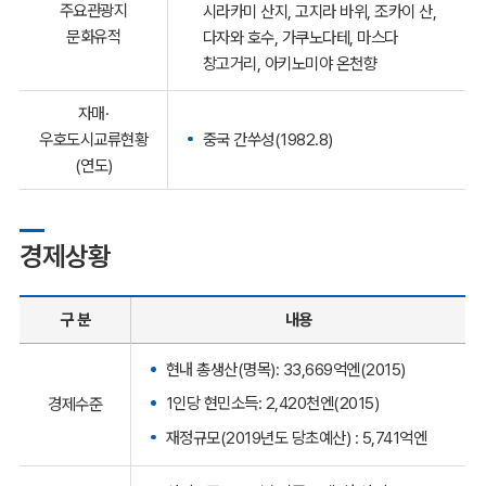
주요관광지
시라카미 산지, 고지라 바위, 조카이 산,
문화유적
다자와 호수, 가쿠노다테, 마스다
창고거리, 아키노미야 온천향
자매·
중국 간쑤성(1982.8)
우호도시교류현황
(연도)
경제상황
구 분
내용
현내 총생산(명목): 33,669억엔(2015)
1인당 현민소득: 2,420천엔(2015)
경제수준
재정규모(2019년도 당초예산) : 5,741억엔