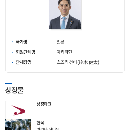
국가명
일본
회원단체명
아키타현
단체장명
스즈키 겐타(鈴木 健太)
상징물
상징마크
현목
아키타 삼나무