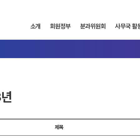
소개
회원정부
분과위원회
사무국 활
3년
제목