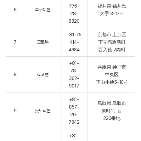
776-
福井県 福井氏
6
후쿠이현
28-
大手 3-17-1
8820
+81-75
京都市 上京区
7
교토부
414-
下立売通新町
4684
西入藪ノ內町
+81-
兵庫県 神戸市
78-
8
효고현
中央区
362-
下山手通5-10-1
9017
+81-
鳥取県 鳥取市
857-
9
돗토리현
東町1丁目
26-
220番地
7842
+81-