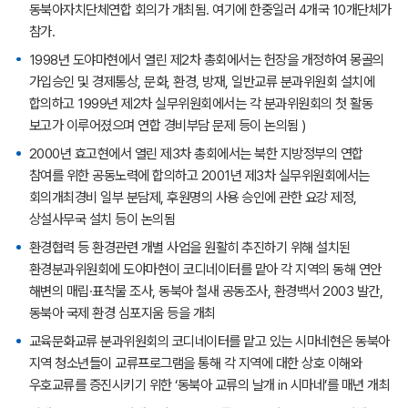
동북아자치단체연합 회의가 개최됨. 여기에 한중일러 4개국 10개단체가
참가.
1998년 도야마현에서 열린 제2차 총회에서는 헌장을 개정하여 몽골의
가입승인 및 경제통상, 문화, 환경, 방재, 일반교류 분과위원회 설치에
합의하고 1999년 제2차 실무위원회에서는 각 분과위원회의 첫 활동
보고가 이루어졌으며 연합 경비부담 문제 등이 논의됨 )
2000년 효고현에서 열린 제3차 총회에서는 북한 지방정부의 연합
참여를 위한 공동노력에 합의하고 2001년 제3차 실무위원회에서는
회의개최경비 일부 분담제, 후원명의 사용 승인에 관한 요강 제정,
상설사무국 설치 등이 논의됨
환경협력 등 환경관련 개별 사업을 원활히 추진하기 위해 설치된
환경분과위원회에 도야마현이 코디네이터를 맡아 각 지역의 동해 연안
해변의 매립·표착물 조사, 동북아 철새 공동조사, 환경백서 2003 발간,
동북아 국제 환경 심포지움 등을 개최
교육문화교류 분과위원회의 코디네이터를 맡고 있는 시마네현은 동북아
지역 청소년들이 교류프로그램을 통해 각 지역에 대한 상호 이해와
우호교류를 증진시키기 위한 ‘동북아 교류의 날개 in 시마네’를 매년 개최