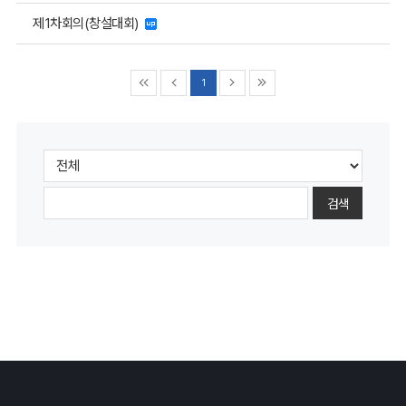
제1차회의(창설대회)
1
검색