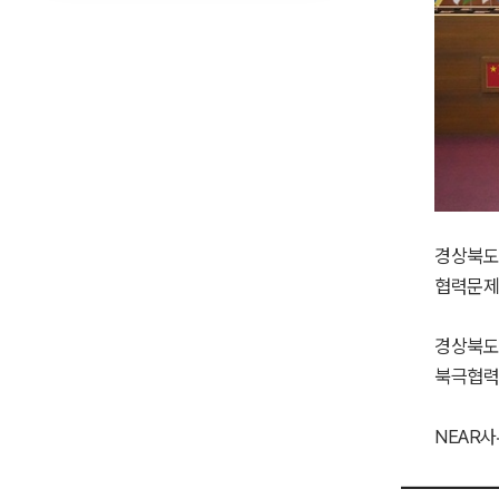
경상북도 
협력문제
경상북도
북극협력주
NEAR