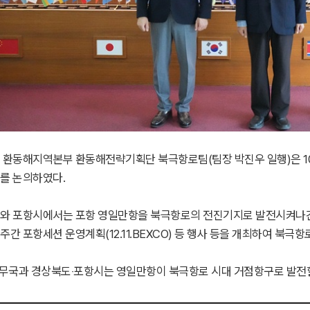
환동해지역본부 환동해전략기획단 북극항로팀(팀장 박진우 일행)은 10월 
를 논의하였다.
와 포항시에서는 포항 영일만항을 북극항로의 전진기지로 발전시켜나간다는
간 포항세션 운영계획(12.11.BEXCO) 등 행사 등을 개최하여 북
사무국과 경상북도‧포항시는 영일만항이 북극항로 시대 거점항구로 발전할