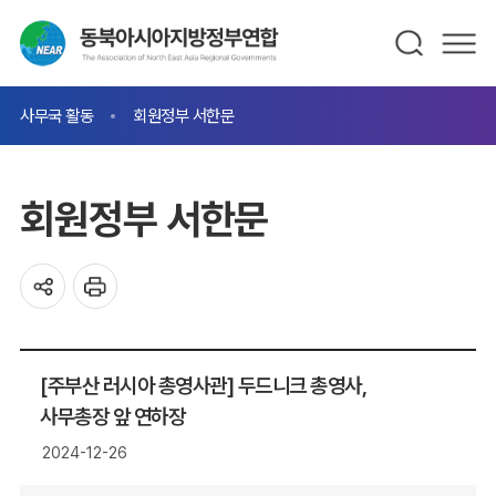
사무국 활동
회원정부 서한문
회원정부 서한문
[주부산 러시아 총영사관] 두드니크 총영사,
사무총장 앞 연하장
2024-12-26