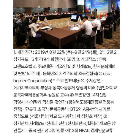
1. 개최기간 : 2019년 8월 22일(목)~8월 24일(토), 2박 3일 2.
참가규모 : 5개국19개 회원단체 58명 3. 개최장소 : 안동
그랜드호텔 4. 주요내용 : 기조연설 및 사례발표, 한국문화체험
및 탐방 5. 주 제 : 동북아의 지역주의와 초국경협력(Cross-
border Cooperation) * 주요 발표내용 ① 주제강연 ∙
메가지역주의의 부상과 동북아공동체 형성의 미래 (인천대학교
동북아국제통상학부 성원용 교수) ② 특별강연 ∙ 4차산업
혁명시대-어떻게 혁신할 것인가 (경상북도경제진흥원 전창록
원장) ∙ 한류와 초국적 문화공동체: BTS와 ARMY의 사례를
중심으로 (서울시립대학교 도시과학대학 장원호 학장) ③
참가단체 사례발표 ∙신세대 산한(산시와한국)협력의 새로운 장
만들기 - 중국 싼시성 페이청룽 ∙제13회 NEAR 경제인문교류