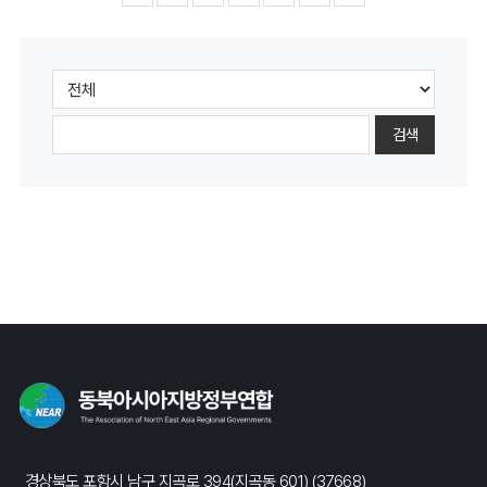
검색
경상북도 포항시 남구 지곡로 394(지곡동 601) (37668)