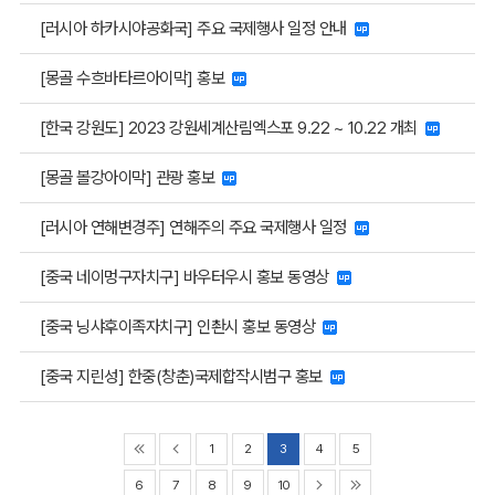
[러시아 하카시야공화국] 주요 국제행사 일정 안내
[몽골 수흐바타르아이막] 홍보
[한국 강원도] 2023 강원세계산림엑스포 9.22 ~ 10.22 개최
[몽골 볼강아이막] 관광 홍보
[러시아 연해변경주] 연해주의 주요 국제행사 일정
[중국 네이멍구자치구] 바우터우시 홍보 동영상
[중국 닝샤후이족자치구] 인촨시 홍보 동영상
[중국 지린성] 한중(창춘)국제합작시범구 홍보
1
2
3
4
5
6
7
8
9
10