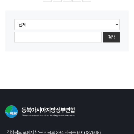
검색
경상북도 포항시 남구 지곡로 394(지곡동 601) (37668)