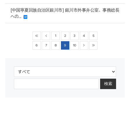
[中国寧夏回族自治区銀川市] 銀川市外事弁公室、事務総長
への...
1
2
3
4
5
6
7
8
9
10
検索