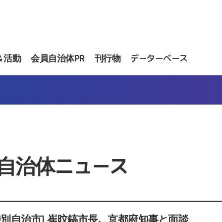
＆活動
会員自治体PR
刊行物
データーベース
自治体ニュース
特別自治市] 崔旼鎬市長、京都府知事と面談