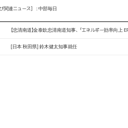
び関連ニュース］ : 中部毎日
【忠清南道】金泰欽忠清南道知事、「エネルギー効率向上 EP
[日本 秋田県] 鈴木健太知事就任