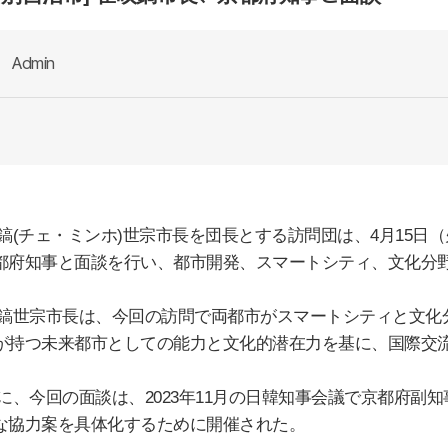
Admin
鎬
(
チェ・ミンホ
)
世宗市長を団長とする訪問団は、
4
月
15
日（
都府知事と面談を行い、都市開発、スマートシティ、文化分
鎬
世宗市長は、今回の訪問で両都市がスマートシティと文化
が持つ未来都市としての能力と文化的潜在力を基に、国際交
みに、今回の面談は、
2023
年
11
月の日韓知事会議で京都府副知
な協力案を具体化するために開催された。