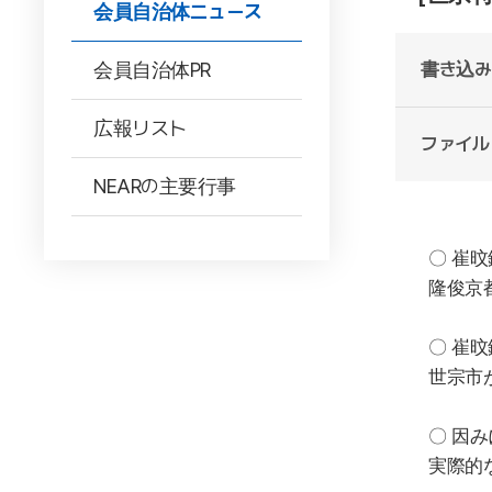
会員自治体ニュース
会員自治体PR
書き込み
広報リスト
ファイル
NEARの主要行事
〇
崔旼
隆俊
京
〇
崔旼
世宗市
〇 因
実際的