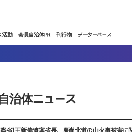
＆活動
会員自治体PR
刊行物
データーベース
自治体ニュース
遼寧省】王新偉遼寧省長、慶尚北道の山火事被害に