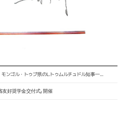
【中国・遼寧省 - モンゴル・トゥブ県】 遼寧省王新偉省長、モンゴル・トゥブ県のL.トゥムルチュドル知事一行と会見
寧省友好奨学金交付式」 開催