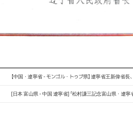
[日本 富山県 - 中国 遼寧省] 「松村謙三記念富山県・遼