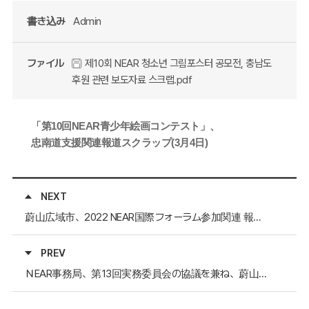
書き込み
Admin
ファイル
제10회 NEAR 청소년 그림포스터 공모전, 충남도
후원 관련 보도자료 스크랩.pdf
「第
10
回
NEAR
青少年絵画コンテスト」、
忠南道支援関連報道スクラップ
(3
月
4
日
)
NEXT
蔚山広域市、2022 NEAR国際フォーラム参加関連 報道資料のスクラップ
PREV
ＮEAR事務局、第13回実務委員会の協議を兼ね、蔚山広域市を訪問(02.22)、【 マスコミ報道スクラップ 】