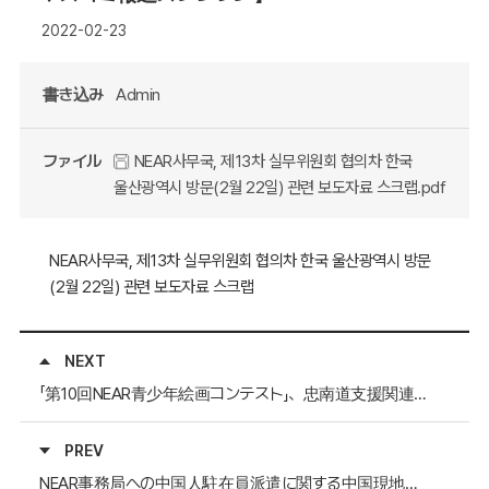
2022-02-23
書き込み
Admin
ファイル
NEAR사무국, 제13차 실무위원회 협의차 한국
울산광역시 방문(2월 22일) 관련 보도자료 스크랩.pdf
NEAR사무국, 제13차 실무위원회 협의차 한국 울산광역시 방문
(2월 22일) 관련 보도자료 스크랩
NEXT
「第10回NEAR青少年絵画コンテスト」、忠南道支援関連報道スクラップ(3月4日)
PREV
NEAR事務局への中国人駐在員派遣に関する中国現地のマスコミ報道のスクラップ