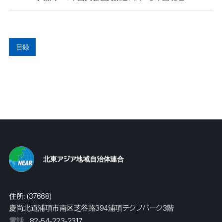
目録
北東アジア地域自治体連合
住所: (37668)
慶尚北道浦項市南区芝谷路394浦項テクノパーク3階
電話
82-54-223-2317