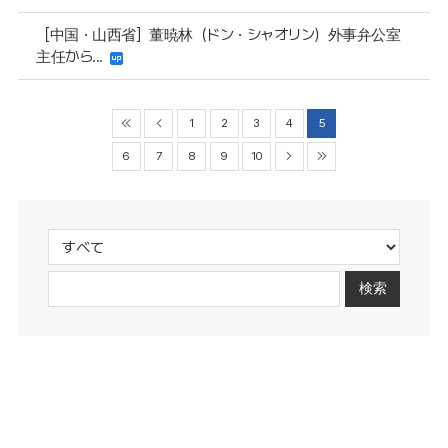
［中国・山西省］董暁林（ドン・シャオリン）外事弁公室
主任から...
1
2
3
4
5
6
7
8
9
10
検索