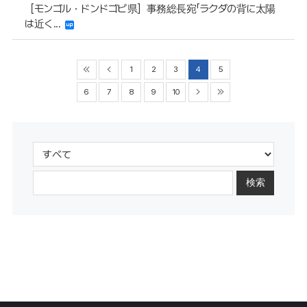
［モンゴル・ドンドゴビ県］事務総長宛「ラクダの背に太陽
は近く...
1
2
3
4
5
6
7
8
9
10
検索