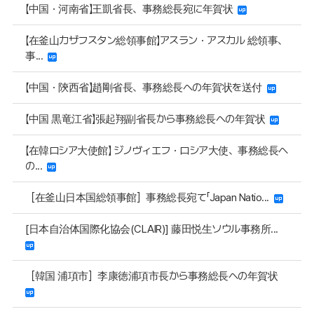
【中国・河南省】王凱省長、事務総長宛に年賀状
【在釜山カザフスタン総領事館】アスラン・アスカル 総領事、
事...
【中国・陝西省】趙剛省長、事務総長への年賀状を送付
【中国 黒竜江省】張起翔副省長から事務総長への年賀状
【在韓ロシア大使館】 ジノヴィエフ・ロシア大使、事務総長へ
の...
［在釜山日本国総領事館］事務総長宛て「Japan Natio...
[日本自治体国際化協会(CLAIR)] 藤田悦生ソウル事務所...
［韓国 浦項市］李康徳浦項市長から事務総長への年賀状