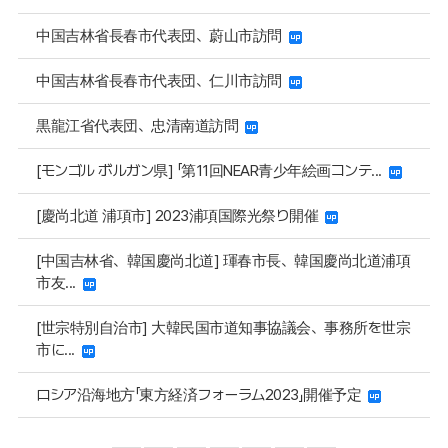
中国吉林省長春市代表団、蔚山市訪問
中国吉林省長春市代表団、仁川市訪問
黒龍江省代表団、忠清南道訪問
[モンゴル ボルガン県] 「第11回NEAR青少年絵画コンテ...
[慶尚北道 浦項市] 2023浦項国際光祭り開催
[中国吉林省、韓国慶尚北道] 琿春市長、韓国慶尚北道浦項
市友...
[世宗特別自治市] 大韓民国市道知事協議会、事務所を世宗
市に...
ロシア沿海地方「東方経済フォーラム2023」開催予定