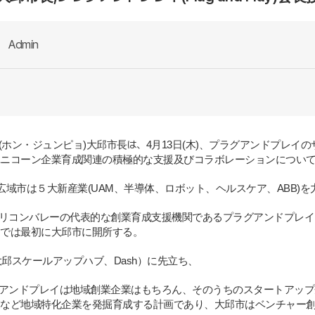
Admin
大邱市長は、
(
ホン・ジュンピョ
)
4
月
13
日
(
木
)
、プラグアンドプレイの
ニコ
ー
ン企業育成
関
連の積極的な支援及びコラボレ
ー
ションについ
域市は５大新産業
(UAM
、半導体、ロボット、ヘルスケア、
ABB)
を
リコンバレ
ー
の代表的な創業育成支援機
関
であるプラグアンドプレイ
では最初に大邱市に開所する
。
大邱スケ
ー
ルアップハブ、
Dash
）に先立ち、
アンドプレイは地域創業企業はもちろん、そのうちのスタートアップ
など地域特化企業を
発
掘育成する計
画
であり、大邱市はベンチャ
ー