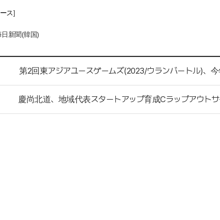
ー
ス
]
毎日新聞
(
韓国
)
第2回東アジアユースゲームズ(2023/ウランバートル)、
慶尚北道、地域代表スタートアップ育成Cラップアウトサ