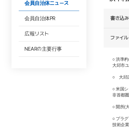
会員自治体ニュース
会員自治体PR
書き込み
広報リスト
ファイル
NEARの主要行事
○
洪準杓
大邱市ユ
○
大邱広
○
米
国
シ
非首都
圏
○
開所
(
○
プラグ
技術企業