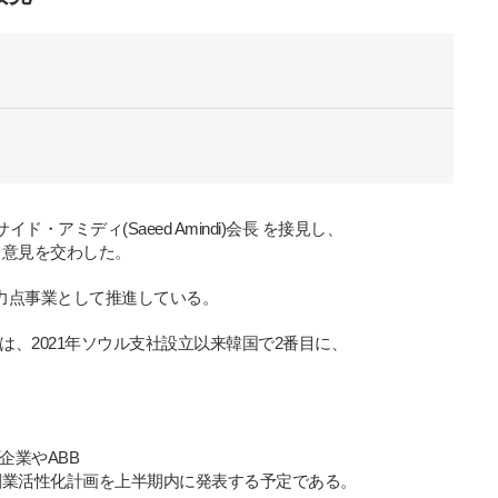
サイド・アミディ
(Saeed Amindi)
会
長 を接見し、
て意見を交わした。
力点事業として推進している。
は、
2021
年ソウル支社設立以
来
韓
国
で
2
番目に、
企業
や
ABB
創業活性化計
画
を上半期
内
に
発
表する予定である
。