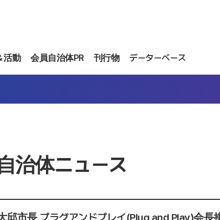
＆活動
会員自治体PR
刊行物
データーベース
自治体ニュース
邱市長,プラグアンドプレイ(Plug and Play)会長