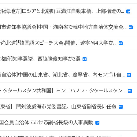
・沿海地方】ロシアと北朝鮮豆満江自動車橋、上部構造の...
国市道知事協議会】中国・湖南省で韓中地方自治体交流会...
慶尚北道】「韓国語スピーチ大会」開催、遼寧省4大学か...
京都府】知事選挙、西脇隆俊知事が3選
員自治体】中国の山東省、湖北省、遼寧省、内モンゴル自...
・タタールスタン共和国］ミンニハノフ・タタールスタン...
山東省］ 閆剣波威海市党委書記、山東省副省長に任命
 中国会員自治体における副省長級の人事異動