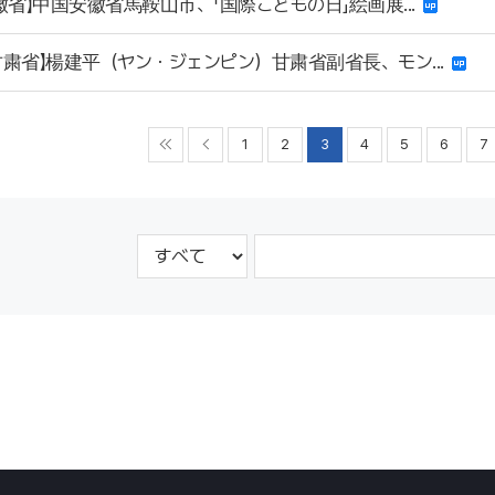
安徽省】中国安徽省馬鞍山市、「国際こどもの日」絵画展...
甘粛省】楊建平（ヤン・ジェンピン）甘粛省副省長、モン...
1
2
3
4
5
6
7