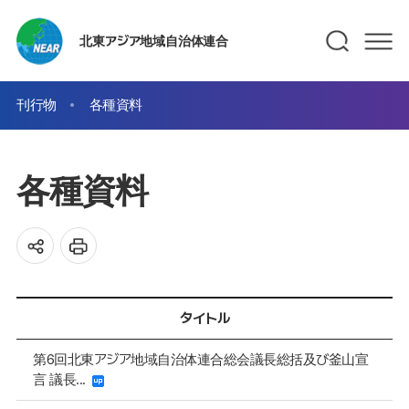
北東アジア地域自治体連合
刊行物
各種資料
各種資料
タイトル
第6回北東アジア地域自治体連合総会議長総括及び釜山宣
言 議長...