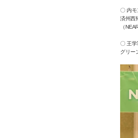
〇
内
モ
済
州西
（
NEA
〇
王
学
グリ
ー