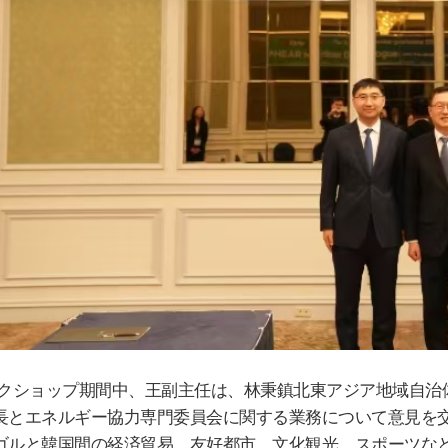
クショップ期間中、王副主任は、林秉鎮北東アジア地域自治
長とエネルギ
ー
協力
専
門委員
会
に
関
する業務について意見を
ゴルと韓
国
間の
経済
貿易、友好都市、文化
観
光、スポ
ー
ツな