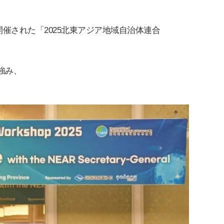
開催された「
2025
北東アジア地域自治体連合
強
み、