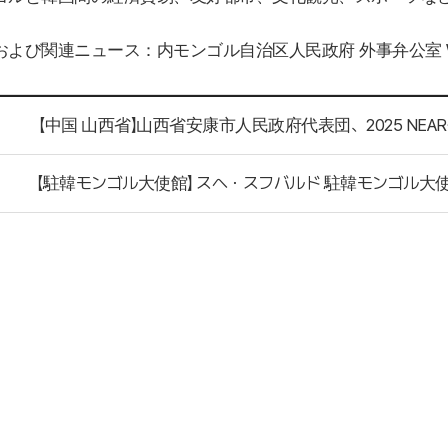
および
関
連ニュ
ー
ス：
内
モンゴル自治
区
人民政府 外事弁公室
【中国 山西省】山西省安康市人民政府代表団、2025 NE
【駐韓モンゴル大使館】 スヘ・スフバルド 駐韓モンゴル大使