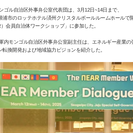
ンゴル自治
区
外事弁公室代表
団
は、
3
月
12
日
~14
日まで、
帰
浦市のロッテホテル
済
州クリスタルボ
ー
ルル
ー
ムホ
ー
ルで
R
）
会員自治体
ワ
ー
クショップ」に
参
加した。
軍
内
モンゴル自治
区
外事弁公室副主任は、エネルギ
ー
産業の
ン
転
換開
発
および地域協力ビジョンを紹介した。