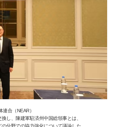
体連合（
NEAR
）
交換し、陳建軍駐
済
州中
国総
領事とは、
どの分野での協力
強
化について議論した。