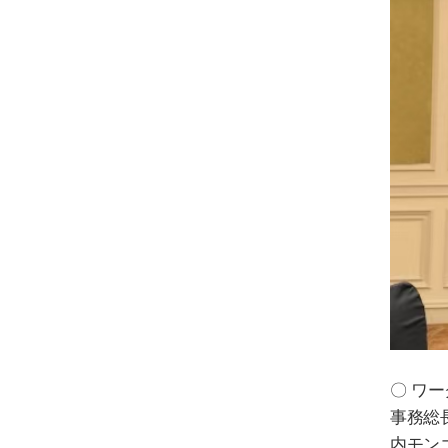
〇
ワー
事務総
内
モン