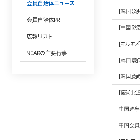
会員自治体ニュース
[韓国 
会員自治体PR
[中国 
広報リスト
[キルキ
NEARの主要行事
[韓国 慶
[韓国慶
[慶尚北
中国遼寧
中国会員自