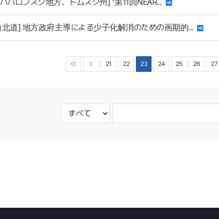
ハバロフスク地方、トムスク州] 「第11回NEAR...
尚北道] 地方政府主導による少子化解消のための画期的...
21
22
23
24
25
26
27