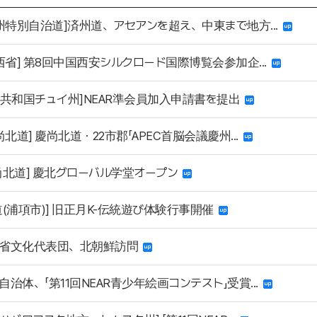
済州特別自治道]済州道、アセアンを超え、中東まで地方...
陝西省] 第8回中国西安シルクロード国際博覧会参加企...
ズ共和国チュイ州]NEAR準会員加入申請書を提出
尚北道] 慶尚北道・22市郡「APEC首脳会議慶州...
尚北道] 慶北グローバル学堂オープン
道(浦項市)] 旧正月K-伝統遊び体験行事開催
省文化代表団、北朝鮮訪問
治体、「第11回NEAR青少年絵画コンテスト」受賞...