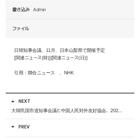
書き込み
Admin
ファイル
日韓知事会議、
11
月、日本山梨県で開催予定
[
関連ニュース(韓)
][
関連ニュース
(日)]
引用：聯合ニュース 、
NHK
NEXT
大韓民国市道知事会議と中国人民対外友好協会、2024年第3回中韓省長知事会議を韓国での開催に合意
PREV