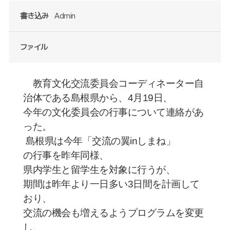
書き込み
Admin
ファイル
教育文化交流委員会コーディネーター自
治体である島根県から、
4
月
19
日、
今年の文化委員会の行事について
連絡があ
った。
島根県は今年「交流の翼
in
しまね」
の行事を昨年同様、
県内
学生と留学生を対象に行うが、
期間は昨年より一日多い
3
日間を計画して
おり、
交流の機会も増えるようプログラムを変更
し、