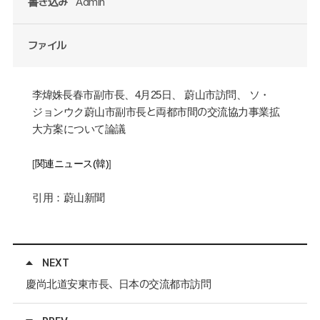
書き込み
Admin
ファイル
李
煒姝
長春市副市長、
4
月
25
日、
蔚山市訪問
、
ソ・
蔚山市副市長と両都市間の交流協力事業拡
ジョンウク
大方案
論議
について
関連ニュース
(
韓
)
[
]
引用：蔚山新聞
NEXT
慶尚北道安東市長、日本の交流都市訪問