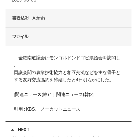
書き込み
Admin
ファイル
全羅南道議
会は
モンゴルドンドゴビ県議会を訪問し
、
両議会間の農業技術協力と相互交流
などを主な骨子と
する友好交流協約を締結したと
4
日明らかにした。
[
関連
ニュース
(
韓
)
１
] [
関連ニュース
(
韓
)
2
]
引用
: KBS
、
ノ
ー
カットニュ
ー
ス
NEXT