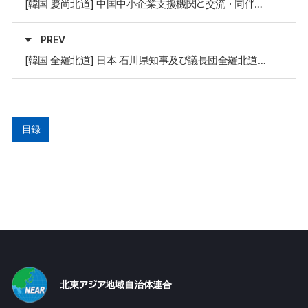
[韓国 慶尚北道] 中国中小企業支援機関と交流・同伴成長協力懇談会
PREV
[韓国 全羅北道] 日本 石川県知事及び議長団全羅北道訪問
目録
北東アジア地域自治体連合