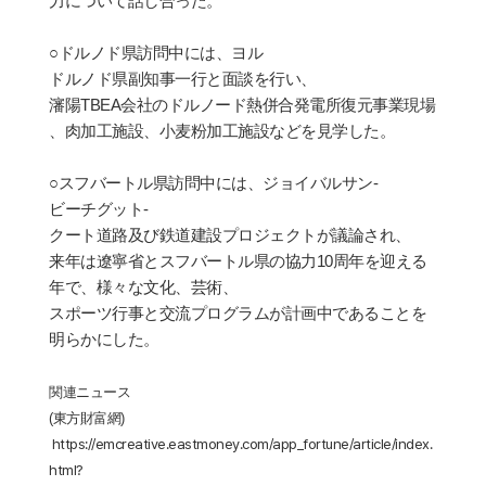
力について話し合った。
○ドルノド県訪問中には、ヨル
ドルノド県副知事一行と面談を行い、
瀋陽
TBEA
会社のドルノード熱併合発電所復元事業現場
、肉加工施設、小麦粉加工施設などを見学した。
○スフバートル県訪問中には、ジョイバルサン
-
ビーチグット
-
クート道路及び鉄道建設プロジェクトが議論され、
来年は遼寧省とスフバートル県の協力
10
周年を迎える
年で、様々な文化、芸術、
スポーツ行事と交流プログラムが計画中であることを
明らかにした。
関連ニュース
(
東方財富網
)
https://emcreative.eastmoney.com/app_fortune/article/index.
html?