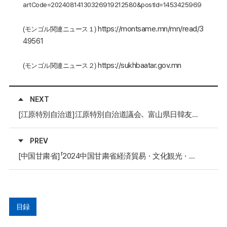
artCode=20240814130326919212580&postId=1453425969
https://montsame.mn/mn/read/3
(
モンゴル関連ニュース１
)
49561
https://sukhbaatar.gov.mn
(
モンゴル関連ニュース２
)
NEXT
[江原特別自治道]江原特別自治道議会、富山県日韓友好議員連盟と面談
PREV
[中国甘粛省]「2024中国甘粛省経済貿易・文化観光・農業協力広報会」開催
目録