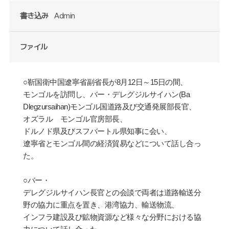
書き込み
Admin
ファイル
○靳国衛中国遼寧省副省長が
8
月
12
日～
15
日の間、
モンゴルを訪問し、バー・デレグジルサイハン
(Ba
Dlegzursaihan)
モンゴル国道路及び交通発展部長官、
オズラル モンゴル官房部長、
ドルノド県及びスフバートル県知事に会い、
遼寧省とモンゴル間の経済貿易などについて話し合っ
た。
○バー・
デレグジルサイハン長官との会談で両者は道路輸送分
野の協力に重点を置き、港湾協力、輸送物流、
インフラ建設及び鉱物資源など様々な分野における協