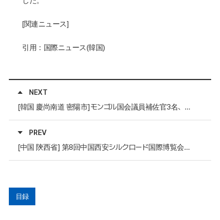
した。
[
関連ニュース
]
引用：国際ニュース
(
韓国
)
NEXT
[韓国 慶尚南道 密陽市]モンゴル国会議員補佐官3名、密陽市農業技術センターを見学
PREV
[中国 陝西省] 第8回中国西安シルクロード国際博覧会参加企業募集
目録