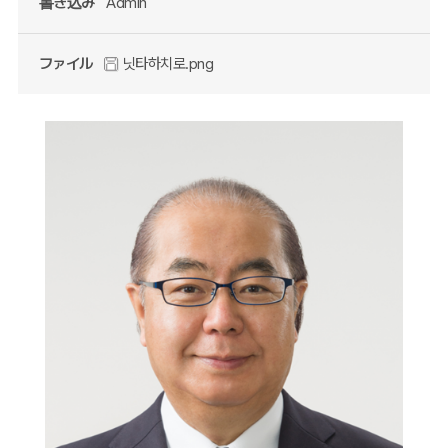
書き込み
Admin
ファイル
닛타하치로.png