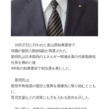
10
月
27
日に行われた富山県知事選
挙
で、
現職の新田八朗
(66
歳
)
が再選された。
新田氏は日本
国内
のエネルギ
ー関
連企業の代表取締役
社長を務めた後、
4
年前の知事選
挙
で初
当
選を果たした。
新田氏は、
能登半島地震の復
旧
と復興を最優先に取り組むととも
に、
育
児
支援などの充
実
にも力を入れる意向を示した。