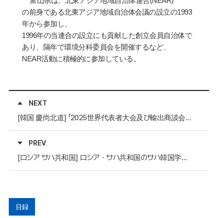
富山県は、北東アジア地域自治体連合
(NEAR)
の前身である北東アジア地域自治体会議の設立の
1993
年から
参
加し、
1996
年の当連合の設立にも貢
献
した創立
会
員自治体で
あり、隔年で環境分科委員
会
を開催するなど、
NEAR
活動に積極的に
参
加している。
NEXT
[韓国 慶尚北道] 「2025世界代表者大会及び輸出商談会」安東開催確定
PREV
[ロシア サハ共和国] ロシア・サハ共和国のサハ韓国学校の生徒、設立30周年を記念に韓国訪問
目録