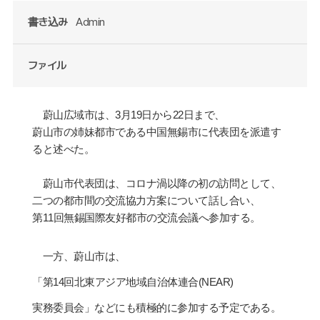
書き込み
Admin
ファイル
蔚山広域市は、
3
月
19
日から
22
日まで、
蔚山市の姉妹都市である中国無錫市に代表団を派遣す
ると述べた。
蔚山市代表団は、コロナ渦以降の初の訪問として、
二つの都市間の交流協力方案について話し合い、
第
11
回無錫国際友好都市の交流会議へ参加する。
一方、蔚山市は、
「第
14
回北東アジア地域自治体連合
(NEAR)
実務委員会」などにも積極的に参加する予定である。