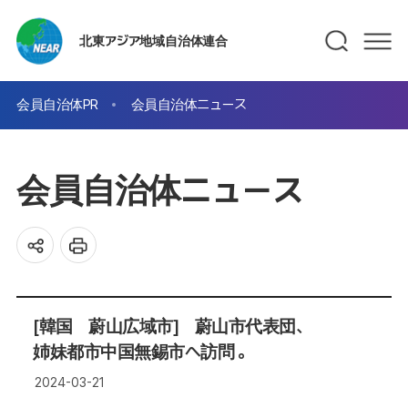
北東アジア地域自治体連合
会員自治体PR
会員自治体ニュース
会員自治体ニュース
[韓国 蔚山広域市] 蔚山市代表団、
姉妹都市中国無錫市へ訪問 。
2024-03-21