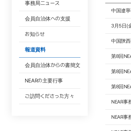
事務局ニュース
中国遼寧
会員自治体への支援
3月5日
お知らせ
中国陝西
報道資料
第8回N
会員自治体からの書簡文
第8回N
NEARの主要行事
第8回N
ご訪問くださった方々
NEAR
NEAR