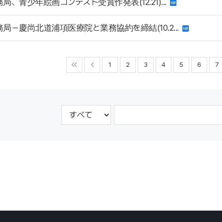
務局、青少年絵画コンテスト受賞作発表(12.21)...
務局－慶尚北道浦項医療院と業務協約を締結(10.2...
1
2
3
4
5
6
7