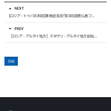
NEXT
【ロシア・トゥバ共和国】事務総長宛「第3回国際仏教フォーラム」招待状
PREV
［ロシア・アルタイ地方］スネサリ・アルタイ地方副知事、事務総長宛て年賀状
目録