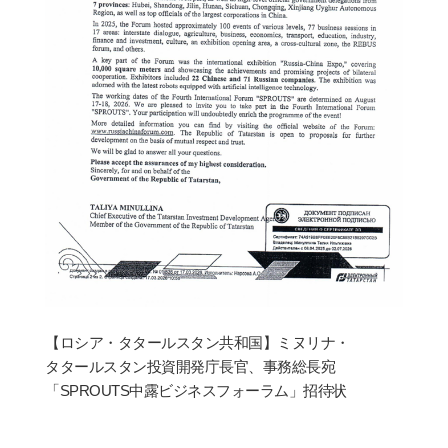
【ロシア
・
タタ
ー
ルスタン共和
国
】ミヌリナ
・
タタ
ー
ルスタン投資開
発庁
長官、事務
総
長宛
「
SPROUTS
中露ビジネスフォ
ー
ラム」招待
状