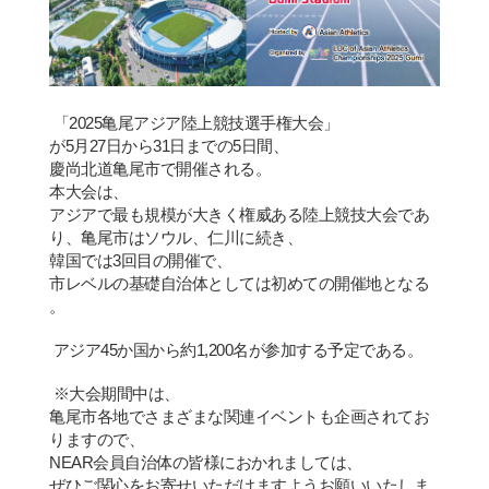
「
2025
亀
尾アジア陸上競技選手
権
大
会
」
が
5
月
27
日から
31
日までの
5
日間、
慶
尚
北道
亀
尾市で開催される
。
本大
会
は、
アジアで最も規模が大きく
権
威ある陸上競技大
会
であ
り、
亀
尾市はソウル、仁川に
続
き、
韓国では
3
回目の開催で、
市レベルの基礎自治体としては初めての開催地となる
。
アジア
45
か
国
から約
1,200
名が
参
加する予定である。
※
大
会
期間中は、
亀
尾市各地でさまざまな
関
連イベントも企
画
されてお
りますので、
NEAR
会
員自治体の皆
様
におかれましては、
ぜひご
関
心をお寄せいただけますようお願いいたしま