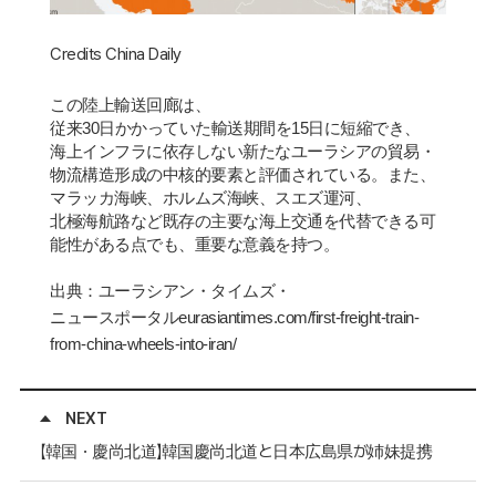
Credits China Daily
この陸上輸送回廊は、
従来
30
日かかっていた輸送期間を
15
日に短縮でき、
海上インフラに依存しない新たなユ
ー
ラシアの貿易
・
物流構造形成の中核的要素と評
価
されている。また、
マラッカ海
峡
、ホルムズ海
峡
、スエズ運河、
北極海航路など
既
存の主要な海上交通を代替できる可
能性がある点でも、重要な意義を持つ。
出典：ユ
ー
ラシアン
・
タイムズ
・
ニュ
ー
スポ
ー
タル
eurasiantimes.com/first-freight-train-
from-china-wheels-into-iran/
NEXT
【韓国・慶尚北道】韓国慶尚北道と日本広島県が姉妹提携