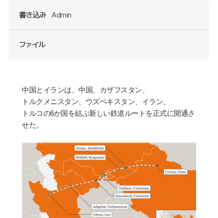
書き込み
Admin
ファイル
中
国
とイランは、中
国
、カザフスタン、
トルクメニスタン、ウズベキスタン、イラン、
トルコの
6
か
国
を結ぶ新しい
鉄
道ル
ー
トを正式に開通さ
せた。