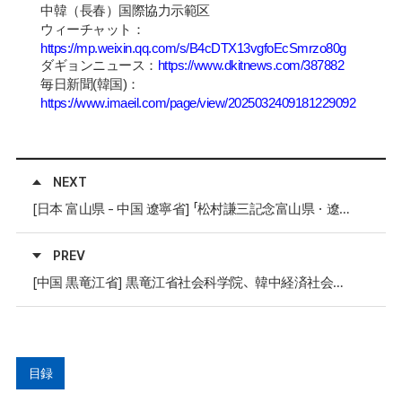
中韓（長春）
国
際協力示範区
ウィ
ー
チャット：
https://mp.weixin.qq.com/s/B4cDTX13vgfoEcSmrzo80g
ダギョンニュ
ー
ス：
https://www.dkitnews.com/387882
毎
日新聞
(
韓国
)
：
https://www.imaeil.com/page/view/2025032409181229092
NEXT
[日本 富山県 - 中国 遼寧省] 「松村謙三記念富山県・遼寧省友好奨学金交付式」 開催
PREV
[中国 黒竜江省] 黒竜江省社会科学院、韓中経済社会研究所と学術MOU締結
目録