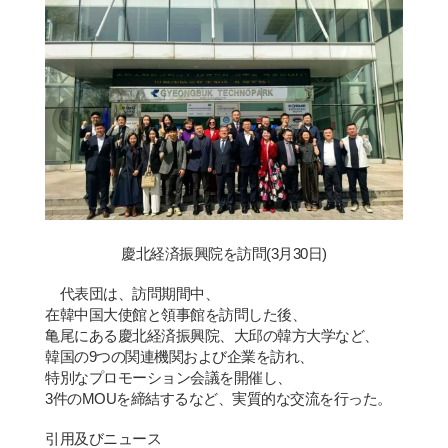
慶北
経済
振興院を訪問
(3
月
30
日
)
代表
団
は、訪問期間中、
在韓中
国
大使館と領事館を訪問した後、
亀
尾
にある慶北
経済
振興院、大邱の韓方大
学
など、
韓
国
の
9
つの
関
連機
関
および企業を訪れ、
特別なプロモ
ー
ション
会
議を開催し、
3
件の
MOU
を締結するなど、
実
質的な交流を行った。
引用及びニュース