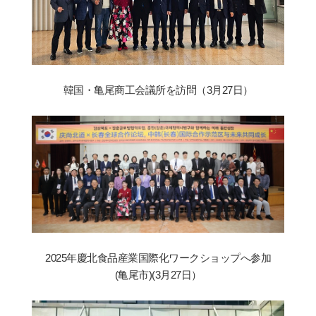
韓国・亀
尾
商工
会
議所を訪問（
3
月
27
日）
2025
年慶北食品産業
国
際化ワ
ー
クショップへ
参
加
(
亀
尾
市
)(3
月
27
日）