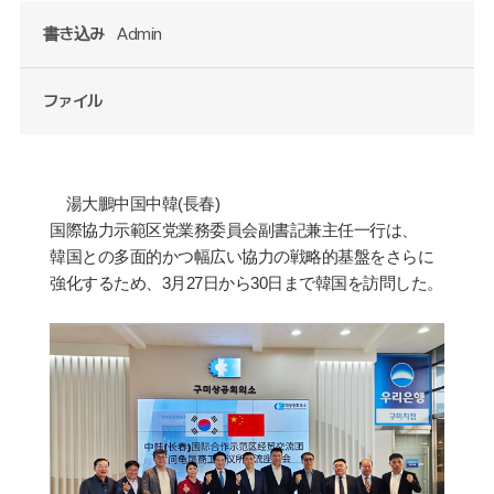
書き込み
Admin
ファイル
湯
大
鵬
中
国
中韓
(
長春
)
国
際協力示範区党業務委員
会
副書記兼主任一行は、
韓
国
との多面的かつ幅
広
い協力の
戦
略的基盤をさらに
強
化するため、
3
月
27
日から
30
日まで韓
国
を訪問した。