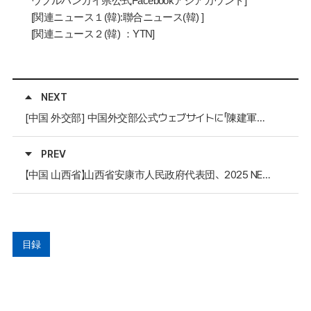
ウブルハンガイ県公式
Facebook
アジアカウント
]
[
関連ニュ
ー
ス１
(
韓
):
聯合ニュース
(
韓
)
]
[関連ニュース２(韓) ：YTN]
NEXT
[中国 外交部] 中国外交部公式ウェブサイトに「陳建軍駐済州中国総領事 2025 NEARワークショップ出席および祝辞」のニュースを掲載
PREV
【中国 山西省】山西省安康市人民政府代表団、2025 NEAR会員自治体ワークショップで発表
目録