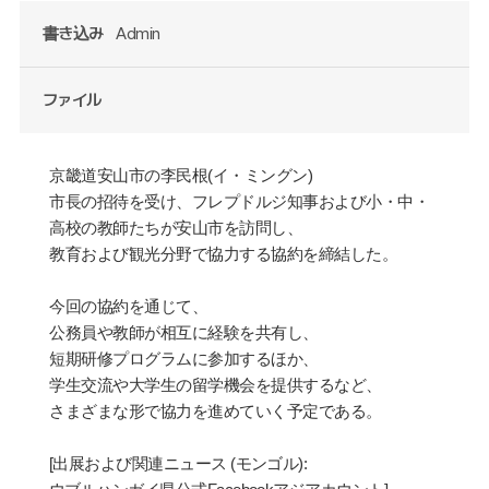
書き込み
Admin
ファイル
京畿道安山市の李民根
(
イ
・
ミングン
)
市長の招待を受け、フレプドルジ知事および小
・
中
・
高校の
教
師たちが安山市を訪問し、
教
育および
観
光分野で協力する協約を締結した。
今回の協約を通じて、
公務員や
教
師が相互に
経験
を共有し、
短期
研
修プログラムに
参
加するほか、
学
生交流や大
学
生の留
学
機
会
を提供するなど、
さまざまな形で協力を進めていく予定である。
[
出展および関連ニュース
(
モンゴル
):