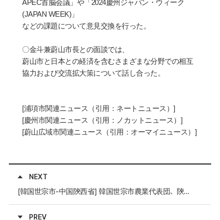
APEC
首
脳会
議」や「
2024
慶州ジャパン・ウィ
ー
ク
(
JAPAN WEEK
)
」
などの課題について意見交換を行った。
〇
金斗兼蔚山市長との面談では、
蔚山市と日本との
経済
を含むさまざまな分野での相互
協力および交流
拡
大策について話し合った。
[
浦項市
関
連ニュ
ー
ス
（引用：ネートニュ
ー
ス）
]
[
慶州市
関
連ニュ
ー
ス
（引用：ノカットニュ
ー
ス）
]
[
蔚山広域市
関
連ニュ
ー
ス（
引用：オ
ー
マイニュ
ー
ス）
]
NEXT
[韓国世宗市-中国陝西省] 韓国世宗市農業代表団、陝西省訪問
PREV