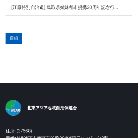
[江原特別自治道] 鳥取県姉妹都市提携30周年記念行事参加
目録
北東アジア地域自治体連合
住所: (37668)