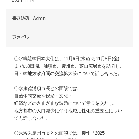
書き込み
Admin
ファイル
〇水嶋
駐韓日本大使は、
11
月
6
日
(
水
)
から
11
月
8
日
(
金
)
までの
3
日間、浦項市、慶州市、蔚山
広
域市を訪問し、
日
・
韓地方政府間の交流
拡
大策について話し合った。
〇
李康德浦項市長との面談では、
自治体間交流や
観
光
・
文化
・
経済
などのさまざまな課題について意見を交わし、
地方都市の人口減少に伴う地域活性化の重要性につい
ても話し合った。
〇
朱洛栄慶州市長との面談では、慶州「
2025