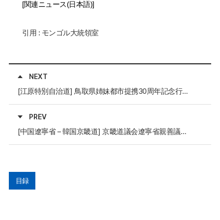
[
関連ニュース
(
日本語
)
]
引用 :
モンゴル
大統領室
NEXT
[江原特別自治道] 鳥取県姉妹都市提携30周年記念行事参加
PREV
[中国遼寧省 – 韓国京畿道] 京畿道議会遼寧省親善議員連盟、遼寧省訪問
目録