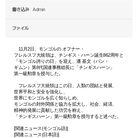
書き込み
Admin
ファイル
11
月
2
日、モンゴルの
オフナ
ー・
フレルス
フ
大統領
は、
チンギス
・
ハ
ー
ン
誕生
862
周年と
「
モンゴル誇りの日
」を迎え、潘 基文（バン
・
ギムン）
第
8
代国連事務総長に
「
チンギス
ハ
ー
ン
」
第一級勲章を授与した。
フレルスフ
大統領はこの日、人類の団結と発展、
世界平和と安全を強化し、
世界にモンゴルを広く知らしめ、
モンゴルの対外関係と協力を拡大し、社会、経済、
精神的発展に貢献した功労を称え、
「
チンギス
ハ
ー
ン
」
第一級勲章を授与すると述べた。
[
関連ニュース
(
モンゴル語
)
]
[
関連ニュース
(
日本語
)
]