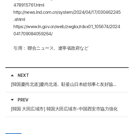
478915761.html
http://news.lnd.com.cn/system/2024/04/17/030462245
.shtml
https://www.ln.gov.cn/web/zwgkx/rdxx01_105674/2024
041709084059264/
引用： 聯合ニュース、遼寧省政府など
NEXT
[韓国慶尚北道]慶尚北道、駐釜山日本総領事と友好協力方案を論議
PREV
[韓国 大田広域市] 韓国大田広域市-中国西安市協力強化