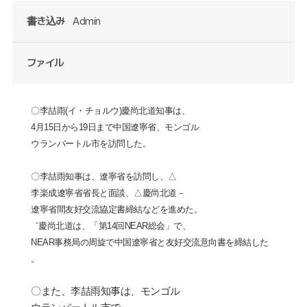
書き込み
Admin
ファイル
〇李喆雨
(
イ・チョルウ
)
慶尚北道知事は、
4
月
15
日から
19
日まで中国遼寧省、モンゴル
ウランバートル市を訪問した。
〇李喆雨知事は、遼寧省を訪問し、
△
李楽成遼寧省省長と面談、
△
慶尚北道－
遼寧省間友好交流協定書締結などを進めた。
⁻慶尚北道は、「第
14
回
NEAR
総会」で、
NEAR
事務局の周旋で中国遼寧省と友好交流意向書を締結した
。
〇また、李喆雨知事は、モンゴル