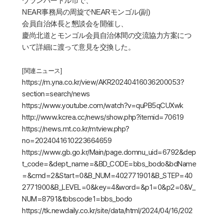
ウランバートル市で、
NEAR
事務局の周旋で
NEAR
モンゴル
(
副
)
会員自治体長と懇談会を開催し、
慶尚北道とモンゴル会員自治体間の交流協力方案につ
いて詳細に渡って意見を交換した。
[
関連ニュース
]
https://m.yna.co.kr/view/AKR20240416036200053?
section=search/news
https://www.youtube.com/watch?v=quPB5qCUXwk
http://www.kcrea.cc/news/show.php?itemid=70619
https://news.mt.co.kr/mtview.php?
no=2024041610223664659
https://www.gb.go.kr/Main/page.do
mnu_uid=6792&dep
t_code=&dept_name=&BD_CODE=bbs_bodo&bdName
=&cmd=2&Start=0&B_NUM=402771901&B_STEP=40
2771900&B_LEVEL=0&key=4&word=&p1=0&p2=0&V_
NUM=8791&tbbscode1=bbs_bodo
https://tk.newdaily.co.kr/site/data/html/2024/04/16/202