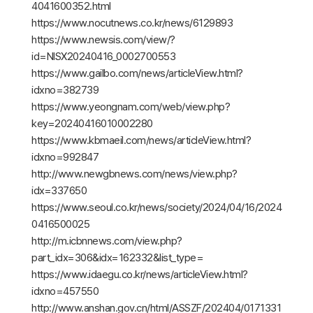
4041600352.html
https://www.nocutnews.co.kr/news/6129893
https://www.newsis.com/view/?
id=NISX20240416_0002700553
https://www.gailbo.com/news/articleView.html?
idxno=382739
https://www.yeongnam.com/web/view.php?
key=20240416010002280
https://www.kbmaeil.com/news/articleView.html?
idxno=992847
http://www.newgbnews.com/news/view.php?
idx=337650
https://www.seoul.co.kr/news/society/2024/04/16/2024
0416500025
http://m.icbnnews.com/view.php?
part_idx=306&idx=162332&list_type=
https://www.idaegu.co.kr/news/articleView.html?
idxno=457550
http://www.anshan.gov.cn/html/ASSZF/202404/0171331