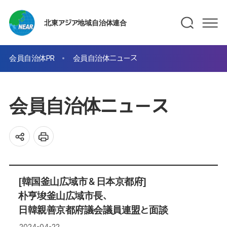
北東アジア地域自治体連合
会員自治体PR
会員自治体ニュース
会員自治体ニュース
[韓国釜山広域市＆日本京都府]
朴亨埈釜山広域市長、
日韓親善京都府議会議員連盟と面談
2024-04-22