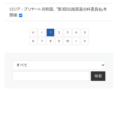
ロシア・ブリヤート共和国、「第3回伝統医薬分科委員会」を
開催
1
2
3
4
5
6
7
8
9
10
検索