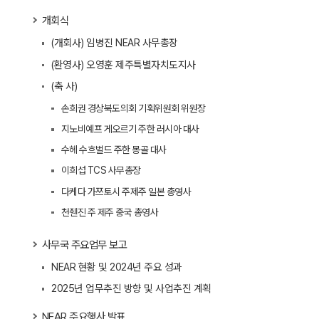
개회식
(개회사) 임병진 NEAR 사무총장
(환영사) 오영훈 제주특별자치도지사
(축 사)
손희권 경상북도의회 기획위원회 위원장
지노비예프 게오르기 주한 러시아 대사
수헤 수흐벌드 주한 몽골 대사
이희섭 TCS 사무총장
다케다 가쯔토시 주제주 일본 총영사
천줸진 주 제주 중국 총영사
사무국 주요업무 보고
NEAR 현황 및 2024년 주요 성과
2025년 업무추진 방향 및 사업추진 계획
NEAR 주요행사 발표