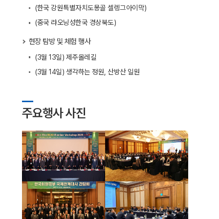
(한국 강원특별자치도­몽골 셀렝그아이막)
(중국 랴오닝성­한국 경상북도)
현장 탐방 및 체험 행사
(3월 13일) 제주올레길
(3월 14일) 생각하는 정원, 산방산 일원
주요행사 사진