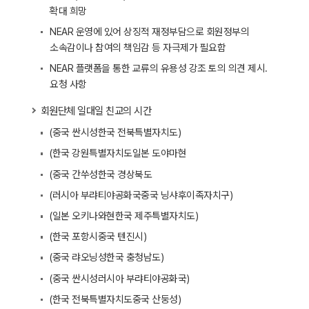
확대 희망
NEAR 운영에 있어 상징적 재정부담으로 회원정부의
소속감이나 참여의 책임감 등 자극제가 필요함
NEAR 플랫폼을 통한 교류의 유용성 강조 토의 의견 제시․
요청 사항
회원단체 일대일 친교의 시간
(중국 싼시성­한국 전북특별자치도)
(한국 강원특별자치도­일본 도야마현
(중국 간쑤성­한국 경상북도
(러시아 부랴티야공화국­중국 닝샤후이족자치구)
(일본 오키나와현­한국 제주특별자치도)
(한국 포항시­중국 텐진시)
(중국 랴오닝성­한국 충청남도)
(중국 싼시성­러시아 부랴티야공화국)
(한국 전북특별자치도­중국 산둥성)