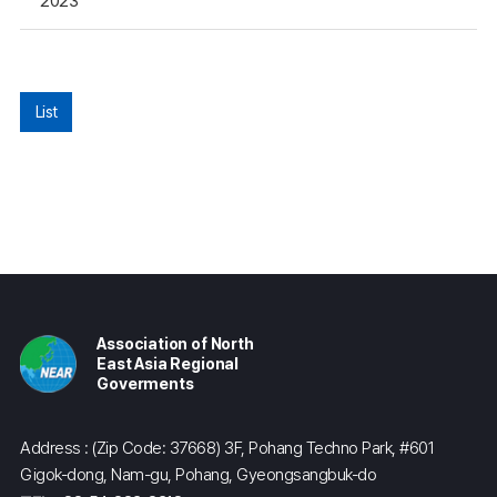
2023
List
Association of North
East Asia Regional
Goverments
Address : (Zip Code: 37668) 3F, Pohang Techno Park, #601
Gigok-dong, Nam-gu, Pohang, Gyeongsangbuk-do