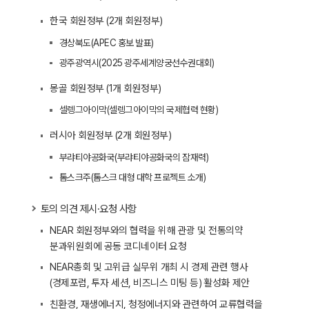
한국 회원정부 (2개 회원정부)
경상북도(APEC 홍보 발표)
광주광역시(2025 광주세계양궁선수권대회)
몽골 회원정부 (1개 회원정부)
셀렝그아이막(셀렝그아이막의 국제협력 현황)
러시아 회원정부 (2개 회원정부)
부랴티야공화국(부랴티야공화국의 잠재력)
톰스크주(톰스크 대형 대학 프로젝트 소개)
토의 의견 제시·요청 사항
NEAR 회원정부와의 협력을 위해 관광 및 전통의약
분과위원회에 공동 코디네이터 요청
NEAR총회 및 고위급 실무위 개최 시 경제 관련 행사
(경제포럼, 투자 세션, 비즈니스 미팅 등) 활성화 제안
친환경, 재생에너지, 청정에너지와 관련하여 교류협력을