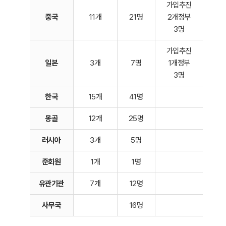
가입추진
중국
11개
21명
2개정부
3명
가입추진
일본
3개
7명
1개정부
3명
한국
15개
41명
몽골
12개
25명
러시아
3개
5명
준회원
1개
1명
유관기관
7개
12명
사무국
16명