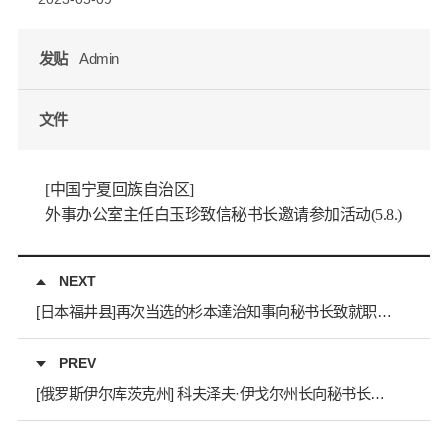
发贴
Admin
文件
[中国宁夏回族自治区]
外事办公室主任白玉珍致信秘书长邀请参加活动(5.8.)
NEXT
[日本福井县]再次当选的杉本達治知事向秘书长致就职问候信
PREV
[俄罗斯伊尔库茨克州] 科夫泽夫·伊戈尔州长向秘书长的致就职贺信（2.20.）