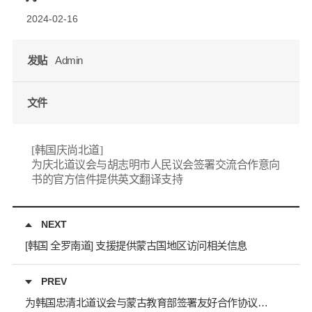
2024-02-16
发贴
Admin
文件
[韩国庆尚北道]
为庆北道议会与胡志明市人民议会签署交流合作意向
书的官方信件提供英文翻译支持
NEXT
[韩国 全罗南道] 支援提供蒙古国地区访问相关信息
PREV
为韩国忠清北道议会与蒙古教育部签署友好合作协议提供翻译支持