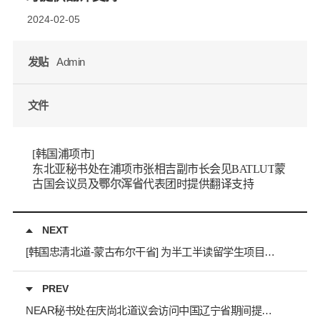
2024-02-05
发贴
Admin
文件
[
韩国
浦
项
市
]
东北亚秘书处在
浦
项
市
张相
吉副市
长会见
BATLUT
蒙
古
国会议员
及
鄂尔
浑
省
代表
团时提供
翻
译
支
持
NEXT
[韩国忠清北道-蒙古布尔干省] 为半工半读留学生项目计划提供蒙古语翻译支持
PREV
NEAR秘书处在庆尚北道议会访问中国辽宁省期间提供随团翻译支持